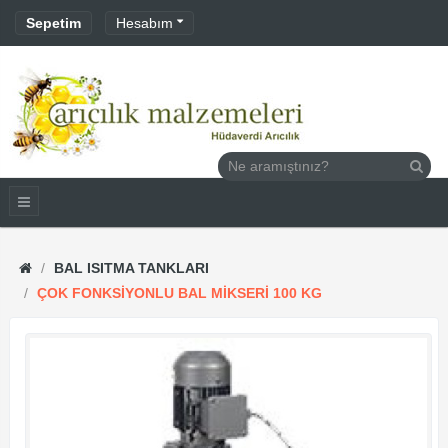
Sepetim
Hesabım
BAL ISITMA TANKLARI
ÇOK FONKSIYONLU BAL MIKSERI 100 KG