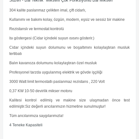
Suzen - Bal Teknik Mikserli Çok Fonksiyonlu Bal Mikseri
304 kalite paslanmaz çelikten imal, çift cidarlı,
Kullanımı ve bakımı kolay, özgün, modern, eşsiz ve sessiz bir makine
Rezistanslı ve termostat kontrolü
Isı göstergesi (Cidar içindeki suyun ısısını gösterir.)
Cidar içindeki suyun dolumunu ve boşaltımını kolaylaştıran musluk
tertibatı
Balın kavanoza dolumunu kolaylaştıran özel musluk
Profesyonel tarzda uygulanmış elektrik ve gövde işçiliği
3000 Watt limit termostatlı paslanmaz rezistans , 220 Volt
0,37 KW 10-50 devirlik mikser motoru
Kalitesi kontrol edilmiş ve makine size ulaşmadan önce test
edilmiştir.Siz değerli arıcılarımızın hizmetine sunulmuştur!
Tüm arıcılarımıza saygılarımızla!
4 Teneke Kapasiteli