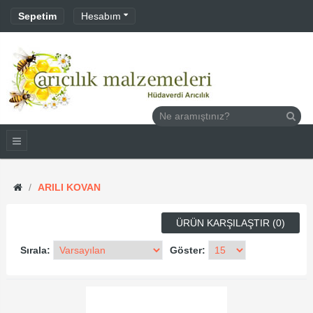
Sepetim
Hesabım
ARILI KOVAN
ÜRÜN KARŞILAŞTIR (0)
Sırala:
Göster: